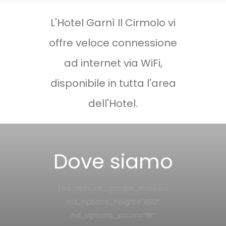
L'Hotel Garnì Il Cirmolo vi
offre veloce connessione
ad internet via WiFi,
disponibile in tutta l'area
dell'Hotel.
Dove siamo
[nd_options_gmaps_markers
nd_options_height=”450″
nd_options_zoom=”15″