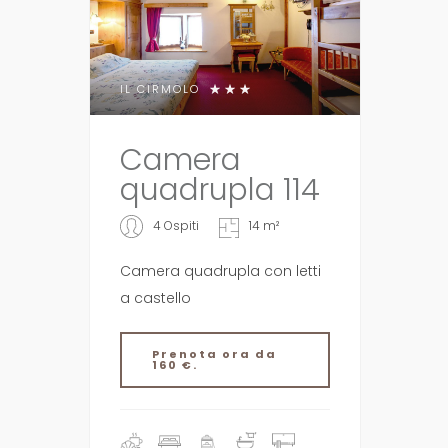
IL CIRMOLO
Camera
quadrupla 114
4 Ospiti
14 m²
Camera quadrupla con letti
a castello
Prenota ora da
160 €.