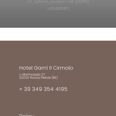
nd_options_position=”46.4268612,
11.9546658″]
Hotel Garnì Il Cirmolo
v. Marmolada 27
32020 Rocca Pietore (BL)
+ 39 349 354 4195